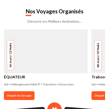
Nos
Voyages Organisés
Découvrir nos Meilleurs destinations...
14 Jours / 12 Nuits
08 Jours / 07 Nuits
ÉQUATEUR
Trabzon e
Vol + Hébergement Hôtel 4* + Transferts + Excursions
Vol + Héberge
Départ en Groupe
Départ en