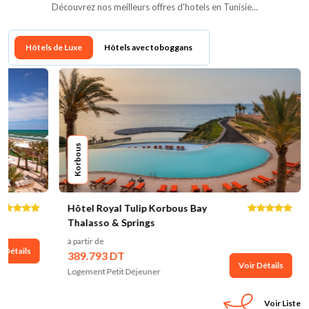
Découvrez nos meilleurs offres d'hotels en Tunisie...
Hôtels de Luxe
Hôtels avec toboggans
Korbous
Sousse
ôtel Royal Tulip Korbous Bay
Movenpick Re
halasso & Springs
à partir de
377.534 DT
 partir de
89.793 DT
Logement Petit 
Voir Détails
ogement Petit Déjeuner
Voir Liste