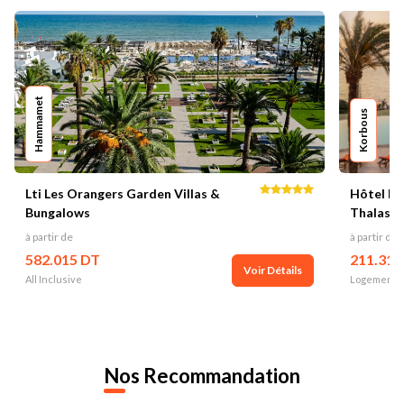
Hammamet
Korbous
Lti Les Orangers Garden Villas &
Hôtel Ro
Bungalows
Thalasso
à partir de
à partir de
582.015 DT
211.313
Voir Détails
All Inclusive
Logement P
Nos
Recommandation