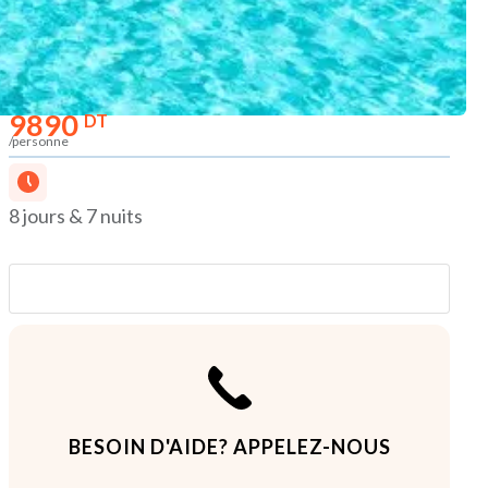
9890
DT
/personne
8 jours & 7 nuits
Partager
BESOIN D'AIDE? APPELEZ-NOUS