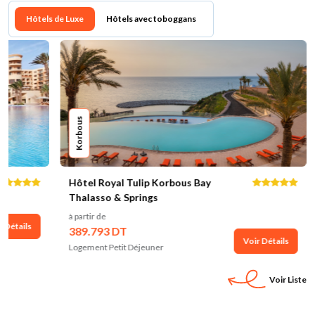
Hôtels de Luxe
Hôtels avec toboggans
Korbous
Hôtel Royal Tulip Korbous Bay
Thalasso & Springs
à partir de
r Détails
389.793 DT
Voir Détails
Logement Petit Déjeuner
Voir Liste