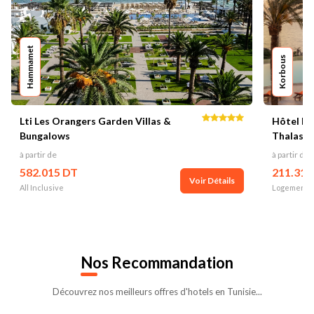
Hammamet
Korbous
Lti Les Orangers Garden Villas &
Hôtel Ro
Bungalows
Thalasso
à partir de
à partir de
582.015 DT
211.313
Voir Détails
All Inclusive
Logement P
Nos
Recommandation
Découvrez nos meilleurs offres d'hotels en Tunisie...