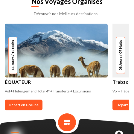
Nos
Voyages Organisés
Découvrir nos Meilleurs destinations...
14 Jours / 12 Nuits
08 Jours / 07 Nuits
ÉQUATEUR
Trabzon e
Vol + Hébergement Hôtel 4* + Transferts + Excursions
Vol + Héberge
Départ en Groupe
Départ en